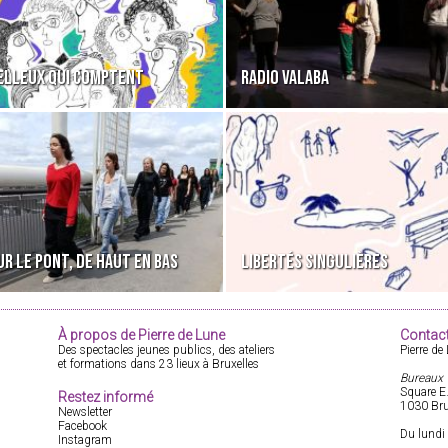
ELLEUX QUI COMPTENT
RADIO VALABA
UR LE PONT, DE HAUT EN BAS
LIBERTÉS SINGULIÈRES
À propos de Pierre de Lune
Contac
Des spectacles jeunes publics, des ateliers
Pierre de
et formations dans 23 lieux à Bruxelles
Bureaux
Square E
Restez informé
1030 Bru
Newsletter
Facebook
Du lundi 
Instagram