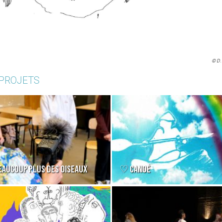
© D. 
 PROJETS
EAUCOUP PLUS DES OISEAUX
♡ CANOÉ