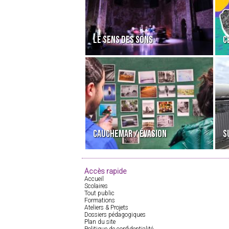
LE SENS DES SONS
C
CAUCHEMAR / ÉVASION
S
Accès rapide
Accueil
Scolaires
Tout public
Formations
Ateliers & Projets
Dossiers pédagogiques
Plan du site