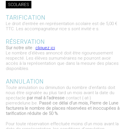
SCOLAIRES
TARIFICATION
Le droit d’entrée en représentation scolaire est de 5,00 €
TTC. Les accompagnateur·rice·s sont invité·e·s.
RÉSERVATION
Sur notre site
:
cliquez ici
Le nombre d’élèves annoncé doit être rigoureusement
respecté. Les élèves surnuméraires ne pourront avoir
accès à la représentation que dans la mesure des places
disponibles.
ANNULATION
Toute annulation ou diminution du nombre d’enfants doit
nous être signalée au plus tard un mois avant la date du
spectacle
par mail à l’adresse
contact (-at-)
pierredelune.be.
Passé ce délai d’un mois, Pierre de Lune
facturera le nombre de places réservées et inoccupées à
tarification réduite de 50 %
.
Pour toute réservation effectuée moins d’un mois avant la
date de représentation, les conditions d’annulation