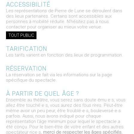
ACCESSIBILITÉ
Les représentations de Pierre de Lune se déroulent dans
des lieux partenaires. Certains sont accessibles aux
personnes à mobilité réduite. N’hésitez pas à nous
contacter pour organiser au mieux votre venue.
TOUT PUBLIC
TARIFICATION
Les tarifs varient en fonction des lieux de programmation.
RÉSERVATION
La réservation se fait via les informations sur la page
spécifique du spectacle.
À PARTIR DE QUEL ÂGE ?
Ensemble au théâtre, vous serez sans doute ému·e·s, vous
allez être touché·e·s, vous aurez des fous rires. Peut-être
même avoir un peu peur, être troublé·e·s, bouleversé·e·s
parfois. Aussi, nous avons indiqué pour chaque
représentation l’âge minimum pour lequel le spectacle a
été conçu. Pour le bien-être de votre enfant et des autres
spectateur·rice·s,
merci de respecter les âges spécifiés.