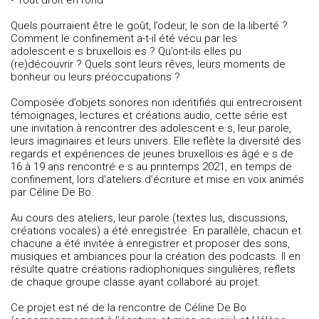
Quels pourraient être le goût, l’odeur, le son de la liberté ?
Comment le confinement a-t-il été vécu par les
adolescent·e·s bruxellois·es ? Qu’ont-ils·elles pu
(re)découvrir ? Quels sont leurs rêves, leurs moments de
bonheur ou leurs préoccupations ?
Composée d’objets sonores non identifiés qui entrecroisent
témoignages, lectures et créations audio, cette série est
une invitation à rencontrer des adolescent·e·s, leur parole,
leurs imaginaires et leurs univers. Elle reflète la diversité des
regards et expériences de jeunes bruxellois·es âgé·e·s de
16 à 19 ans rencontré·e·s au printemps 2021, en temps de
confinement, lors d’ateliers d’écriture et mise en voix animés
par Céline De Bo.
Au cours des ateliers, leur parole (textes lus, discussions,
créations vocales) a été enregistrée. En parallèle, chacun et
chacune a été invitée à enregistrer et proposer des sons,
musiques et ambiances pour la création des podcasts. Il en
résulte quatre créations radiophoniques singulières, reflets
de chaque groupe classe ayant collaboré au projet.
Ce projet est né de la rencontre de Céline De Bo