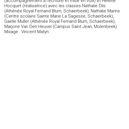
(accompagnement à l’écriture et mise en voix) et Hélène
Hocquet (réalisatrice) avec les classes Nathalie Dils
(Athénée Royal Fernand Blum, Schaerbeek), Nathalie Marinx
(Centre scolaire Sainte Marie La Sagesse, Schaerbeek),
Gaëlle Muller (Athénée Royal Fernand Blum, Schaerbeek),
Marjorie Van Den Heuvel (Campus Saint Jean, Molenbeek).
Mixage : Vincent Matyn.