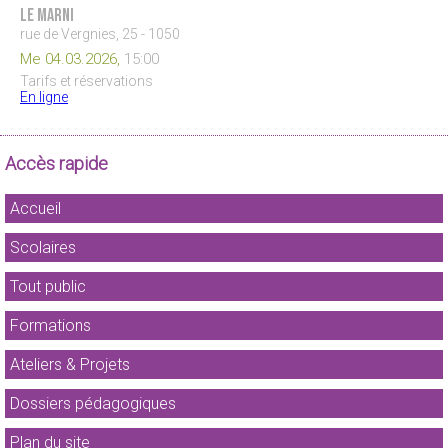
Le Marni
rue de Vergnies, 25 - 1050
Me 04.03.2026,
15:00
Tarifs et réservations
En ligne
Accès rapide
Accueil
Scolaires
Tout public
Formations
Ateliers & Projets
Dossiers pédagogiques
Plan du site