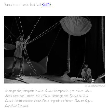
Dans le cadre du festival
KidZik
© Constance Proux
Louise Baduel
Marc
Chorégraphe, interprète
Compositeur, musicien
Melià
Meri Ekola
Donatien de le
Créatrice lumière
Scénographe
Court
Leslie Ferré
Pascale Gigon
,
Créatrice textile
Regards extérieurs
Caroline Cornelis