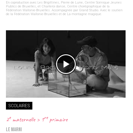
En coproduction avec Les Brigittines, Pierre de Lune, Centre Scénique Jeunes
Publics de Bruxelles, et Charleroi danse, Centre chorégraphique de la
Fédération Wallonie-Bruxelles. Accompagnée par Grand Studio. Avec le soutien
de la Fédération Wallonie-Bruxelles et de La montagne magique.
SCOLAIRES
e
re
2
maternelle > 1
primaire
Le Marni