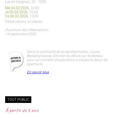
rue de Vergnies, 25 - 1050
Me 04.03.2026,
10:00
Je 05.03.2026,
10:00
Ve 06.03.2026,
10:00
Réservations scolaires
Ouverture des réservations :
14 septembre 2026
Dans la continuité de la représentation, Louise
Baduel propose d’inviter les élèves sur le plateau
pour un moment d’exploration à travers le décor du
spectacle.
En savoir plus
TOUT PUBLIC
À partir de
3 ans