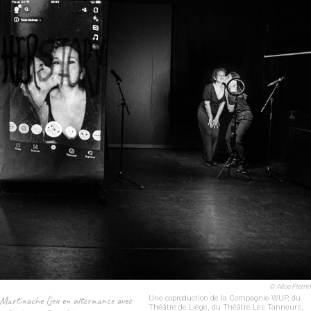
© Alice Piem
 Martinache (jeu en alternance avec
Une coproduction de la Compagnie WUP, du
Théâtre de Liège, du Théâtre Les Tanneurs,