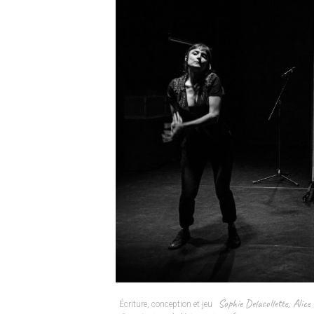
Sophie Delacollette
,
Alice
Écriture, conception et jeu