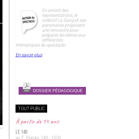
En amont des
représentations, le
collectif La Gang et ses
partenaires proposent
une rencontre pour
préparer les élèves aux
différentes
thématiques du spectacle.
En savoir plus
DOSSIER PÉDAGOGIQUE
TOUT PUBLIC
À partir de
14 ans
me
Le 140
av. E. Plasky, 140 - 1030