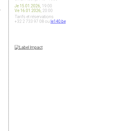
o
Je 15.01.2026,
19:00
u
Ve 16.01.2026,
20:00
Tarifs et réservations
n
+32 2 733 97 08 ou
le140.be