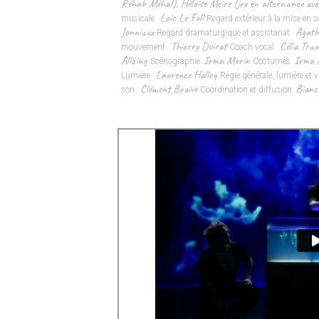
Réhab Méhal)
,
Héloïse Meire (jeu en alternance av
Loïc Le Foll
musicale
Regard extérieur à la mise en 
Jonniaux
Agath
Regard dramaturgique et assistanat
Thierry Duirat
Célia Tra
mouvement
Coach vocal
Alloing
Irma Morin
Irma 
Scénographie
Costumes
Laurence Halloy
Lumière
Régie générale, lumière et 
Clément Braive
Bianc
son
Coordination et diffusion