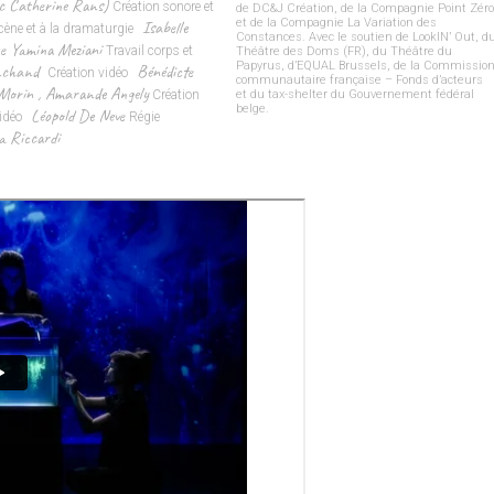
ec Catherine Rans)
Création sonore et
de DC&J Création, de la Compagnie Point Zér
et de la Compagnie La Variation des
Isabelle
scène et à la dramaturgie
Constances. Avec le soutien de LookIN’ Out, d
e Yamina Meziani
Travail corps et
Théâtre des Doms (FR), du Théâtre du
Papyrus, d’EQUAL Brussels, de la Commissio
nchand
Bénédicte
Création vidéo
communautaire française – Fonds d’acteurs
Morin
,
Amarande Angely
Création
et du tax-shelter du Gouvernement fédéral
belge.
Léopold De Neve
vidéo
Régie
a Riccardi