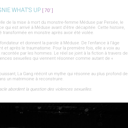
GNIE WHAT'S UP
[ 70' ]
celle de la mise à mort du monstre-femme Méduse par Persée, le
ce qui est arrivé à Méduse avant d’être décapitée. Cette histoire,
té transformée en monstre après avoir été violée.
ondateur et donnent la parole à Méduse. De l’enfance à l’âge
nt et après le traumatisme. Pour la première fois, elle a voix au
et racontée par les hommes. Le réel se joint à la fiction à travers d
ences sexuelles qui viennent résonner comme autant de «
puissant, La Gang réécrit un mythe qui résonne au plus profond de
dans un matrimoine à reconstruire.
cle abordent la question des violences sexuelles.