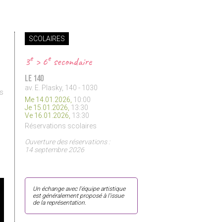
SCOLAIRES
e
e
3
> 6
secondaire
Le 140
av. E. Plasky, 140 - 1030
es
Me 14.01.2026,
10:00
Je 15.01.2026,
13:30
Ve 16.01.2026,
13:30
Réservations scolaires
Ouverture des réservations :
14 septembre 2026
Un échange avec l'équipe artistique
est généralement proposé à l'issue
de la représentation.