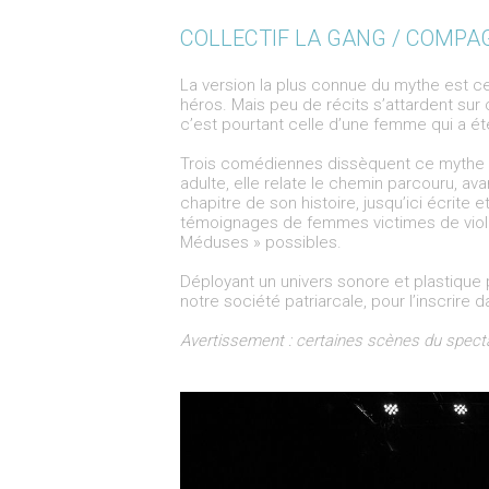
COLLECTIF LA GANG / COMPA
La version la plus connue du mythe est 
héros. Mais peu de récits s’attardent sur 
c’est pourtant celle d’une femme qui a é
Trois comédiennes dissèquent ce mythe f
adulte, elle relate le chemin parcouru, ava
chapitre de son histoire, jusqu’ici écrite 
témoignages de femmes victimes de viol
Méduses » possibles.
Déployant un univers sonore et plastique 
notre société patriarcale, pour l’inscrire 
Avertissement : certaines scènes du specta